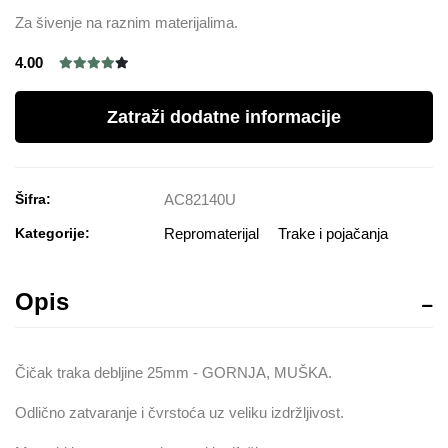
Za šivenje na raznim materijalima.
4.00
Zatraži dodatne informacije
Šifra:
AC82140U
Kategorije:
Repromaterijal
Trake i pojačanja
Opis
Čičak traka debljine 25mm - GORNJA, MUŠKA.
Odlično zatvaranje i čvrstoća uz veliku izdržljivost.