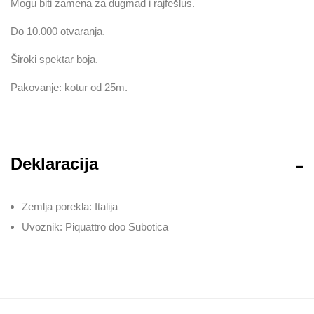
Mogu biti zamena za dugmad i rajfešlus.
Do 10.000 otvaranja.
Široki spektar boja.
Pakovanje: kotur od 25m.
Deklaracija
Zemlja porekla: Italija
Uvoznik: Piquattro doo Subotica