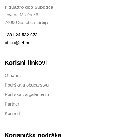
Piquattro doo Subotica
Jovana Mikića 56
24000 Subotica, Srbija
+381 24 532 672
office@p4.rs
Korisni linkovi
O nama
Podrška u obućarstvu
Podrška za galanteriju
Partneri
Kontakt
Korisnička podrška