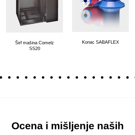
Konac SABAFLEX
Širf mašina Comelz
SS20
Ocena i mišljenje naših