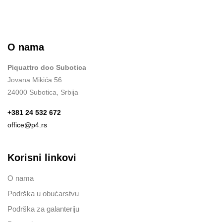
O nama
Piquattro doo Subotica
Jovana Mikića 56
24000 Subotica, Srbija
+381 24 532 672
office@p4.rs
Korisni linkovi
O nama
Podrška u obućarstvu
Podrška za galanteriju