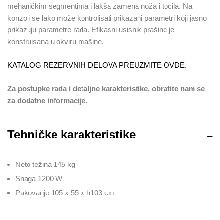
mehaničkim segmentima i lakša zamena noža i tocila. Na
konzoli se lako može kontrolisati prikazani parametri koji jasno
prikazuju parametre rada. Efikasni usisnik prašine je
konstruisana u okviru mašine.
KATALOG REZERVNIH DELOVA PREUZMITE OVDE.
Za postupke rada i detaljne karakteristike, obratite nam se
za dodatne informacije.
Tehničke karakteristike
Neto težina 145 kg
Snaga 1200 W
Pakovanje 105 x 55 x h103 cm