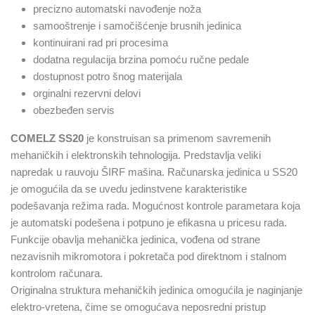
precizno automatski navođenje noža
samooštrenje i samočišćenje brusnih jedinica
kontinuirani rad pri procesima
dodatna regulacija brzina pomoću ručne pedale
dostupnost potro šnog materijala
orginalni rezervni delovi
obezbeđen servis
COMELZ SS20
je konstruisan sa primenom savremenih
mehaničkih i elektronskih tehnologija. Predstavlja veliki
napredak u rauvoju ŠIRF mašina. Računarska jedinica u SS20
je omogućila da se uvedu jedinstvene karakteristike
podešavanja režima rada. Mogućnost kontrole parametara koja
je automatski podešena i potpuno je efikasna u pricesu rada.
Funkcije obavlja mehanička jedinica, vođena od strane
nezavisnih mikromotora i pokretača pod direktnom i stalnom
kontrolom računara.
Originalna struktura mehaničkih jedinica omogućila je naginjanje
elektro-vretena, čime se omogućava neposredni pristup