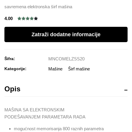
savremena elektronska širf mašina
4.00
Zatraži dodatne informacije
Šifra:
MNCOMELZSS20
Kategorije:
Mašine
Širf mašine
Opis
MAŠINA SA ELEKTRONSKIM
PODEŠAVANJEM PARAMETARA RADA
mogućnost memorisanja 800 raznih parametra