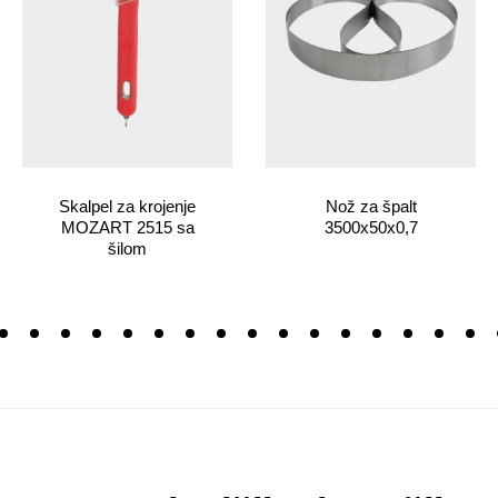
Skalpel za krojenje
Nož za špalt
MOZART 2515 sa
3500x50x0,7
šilom