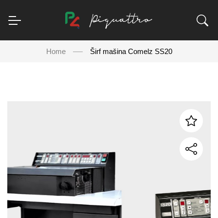
Home
Širf mašina Comelz SS20