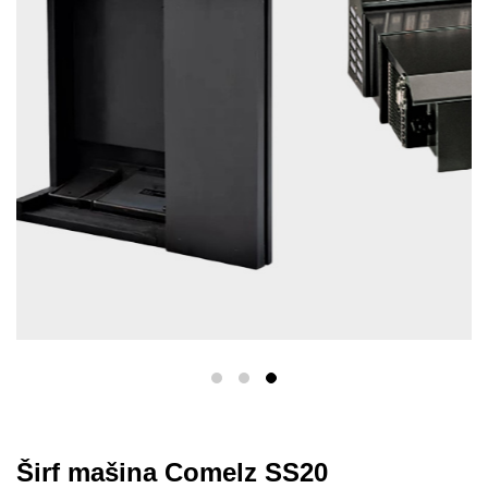
Širf mašina Comelz SS20