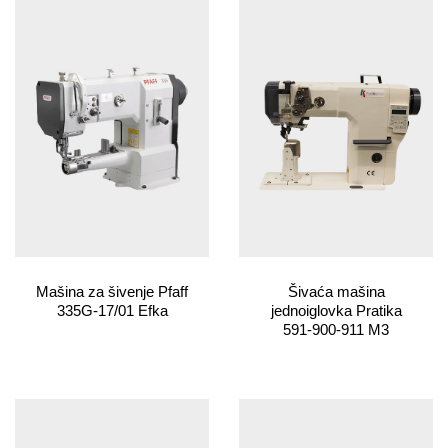
Mašina za šivenje Pfaff
Šivaća mašina
335G-17/01 Efka
jednoiglovka Pratika
591-900-911 M3