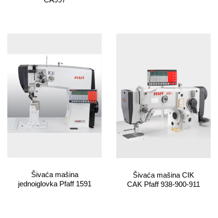
Šivaća mašina
Šivaća mašina CIK
jednoiglovka Pfaff 1591
CAK Pfaff 938-900-911