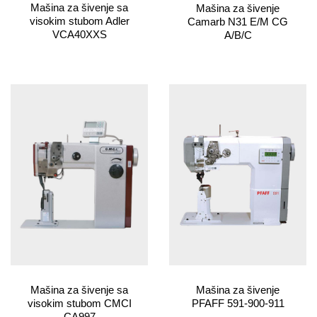
Mašina za šivenje sa
Mašina za šivenje
visokim stubom Adler
Camarb N31 E/M CG
VCA40XXS
A/B/C
Mašina za šivenje sa
Mašina za šivenje
visokim stubom CMCI
PFAFF 591-900-911
CA997