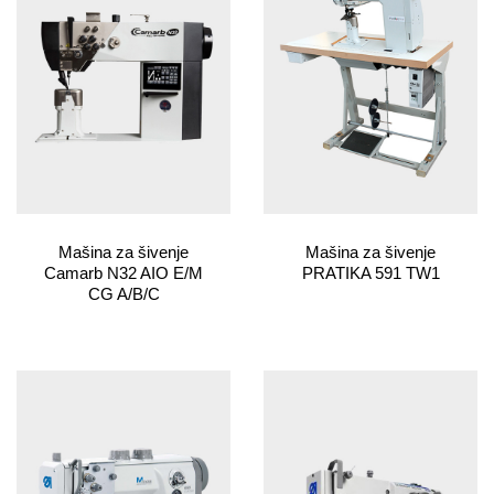
Mašina za šivenje
Mašina za šivenje
Camarb N32 AIO E/M
PRATIKA 591 TW1
CG A/B/C