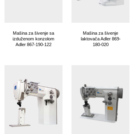
Mašina za šivenje sa
Mašina za šivenje
izduženom konzolom
laktovača Adler 869-
Adler 867-190-122
180-020