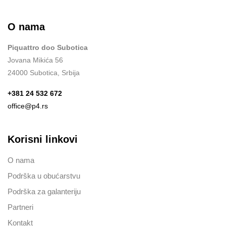
O nama
Piquattro doo Subotica
Jovana Mikića 56
24000 Subotica, Srbija
+381 24 532 672
office@p4.rs
Korisni linkovi
O nama
Podrška u obućarstvu
Podrška za galanteriju
Partneri
Kontakt