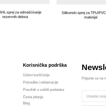
L sprej za odmašćivanje
Silikonski sprej za TPU/P
rezervnih delova
materijal
Korisnička podrška
Newsle
Uslovi korišćenja
Prijavite se na 
Primedbe i reklamacije
Pravilnik o zaštiti podataka
Česta pitanja
Blog