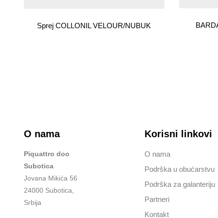
BARDAH
Sprej COLLONIL VELOUR/NUBUK
O nama
Korisni linkovi
Piquattro doo
O nama
Subotica
Podrška u obućarstvu
Jovana Mikića 56
Podrška za galanteriju
24000 Subotica,
Partneri
Srbija
Kontakt