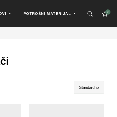
0
OVI
POTROŠNI MATERIJAL
či