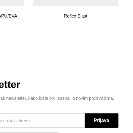
VC/PU/EVA
Reflex Elast
tter
naš newsletter, kako biste prvi saznali o novim proizvodima.
Prijava