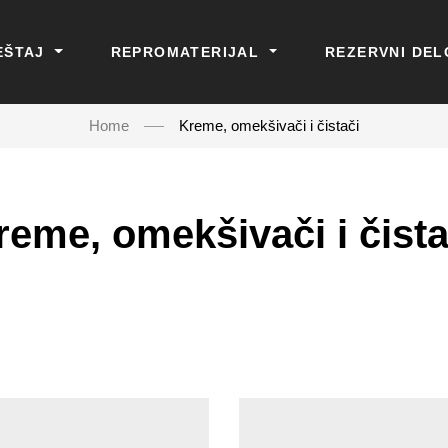
EŠTAJ
REPROMATERIJAL
REZERVNI DEL
Home
Kreme, omekšivači i čistači
reme, omekšivači i čista