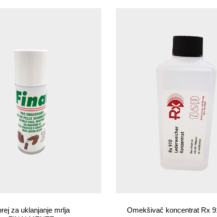
rej za uklanjanje mrlja
Omekšivač koncentrat Rx 9