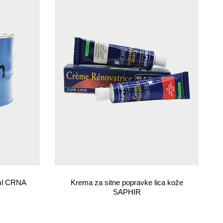
ml CRNA
Krema za sitne popravke lica kože
SAPHIR